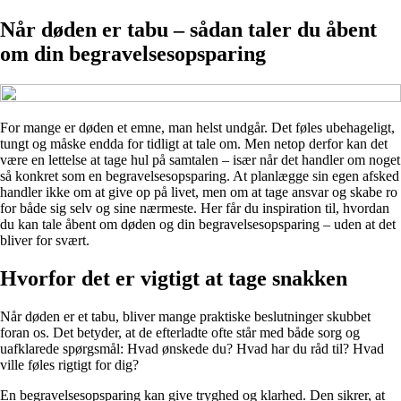
Når døden er tabu – sådan taler du åbent
om din begravelsesopsparing
For mange er døden et emne, man helst undgår. Det føles ubehageligt,
tungt og måske endda for tidligt at tale om. Men netop derfor kan det
være en lettelse at tage hul på samtalen – især når det handler om noget
så konkret som en begravelsesopsparing. At planlægge sin egen afsked
handler ikke om at give op på livet, men om at tage ansvar og skabe ro
for både sig selv og sine nærmeste. Her får du inspiration til, hvordan
du kan tale åbent om døden og din begravelsesopsparing – uden at det
bliver for svært.
Hvorfor det er vigtigt at tage snakken
Når døden er et tabu, bliver mange praktiske beslutninger skubbet
foran os. Det betyder, at de efterladte ofte står med både sorg og
uafklarede spørgsmål: Hvad ønskede du? Hvad har du råd til? Hvad
ville føles rigtigt for dig?
En begravelsesopsparing kan give tryghed og klarhed. Den sikrer, at