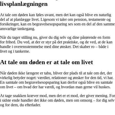
livsplanlægningen
At tale om døden kan føles uvant, men det kan også blive en naturlig
del af at planlægge livet. Ligesom vi taler om pension, testamente og
forsikringer, kan en begravelsesopsparing ses som en del af den samme
ansvarlige tankegang.
Når du tager stilling nu, giver du dig selv og dine pårørende en form
for frihed. Du ved, at der er styr på det praktiske, og de ved, at de kan
handle i overensstemmelse med dine ønsker. Det skaber ro – både i
livet og i tankerne.
At tale om døden er at tale om livet
Når døden ikke længere er tabu, bliver der plads til at tale om det, der
virkelig betyder noget: værdier, relationer og ønsker for den tid, vi har.
En samtale om begravelsesopsparing kan derfor også blive en samtale
om livet – om hvad der har værdi, og hvordan man gerne vil huskes.
At tage snakken kræver mod, men det er et mod, der giver mening. For
i sidste ende handler det ikke om døden, men om omsorg – for dig selv
og for dem, du efterlader.