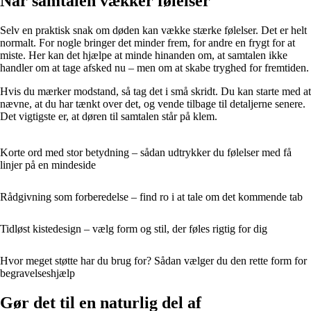
Når samtalen vækker følelser
Selv en praktisk snak om døden kan vække stærke følelser. Det er helt
normalt. For nogle bringer det minder frem, for andre en frygt for at
miste. Her kan det hjælpe at minde hinanden om, at samtalen ikke
handler om at tage afsked nu – men om at skabe tryghed for fremtiden.
Hvis du mærker modstand, så tag det i små skridt. Du kan starte med at
nævne, at du har tænkt over det, og vende tilbage til detaljerne senere.
Det vigtigste er, at døren til samtalen står på klem.
Korte ord med stor betydning – sådan udtrykker du følelser med få
linjer på en mindeside
Rådgivning som forberedelse – find ro i at tale om det kommende tab
Tidløst kistedesign – vælg form og stil, der føles rigtig for dig
Hvor meget støtte har du brug for? Sådan vælger du den rette form for
begravelseshjælp
Gør det til en naturlig del af