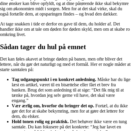
dine ønsker kan blive opfyldt, og at dine pårørende ikke skal bekymre
sig om økonomien midt i sorgen. Men for at det skal virke, skal du
også fortælle dem, at opsparingen findes – og hvad den dækker.
At tage snakken i tide er derfor en gave til dem, du holder af. Det
handler ikke om at tale om døden for døden skyld, men om at skabe ro
omkring livet.
Sådan tager du hul på emnet
Det kan føles akavet at bringe døden på banen, men ofte bliver det
lettere, når du gør det naturligt og med et formål. Her er nogle måder at
starte samtalen på:
Tag udgangspunkt i en konkret anledning.
Måske har du lige
læst en artikel, været til en bisættelse eller fået et brev fra
banken. Brug det som anledning til at sige: “Det fik mig til at
tænke på, hvordan jeg selv gerne vil have, det skal være
engang.”
Vær ærlig om, hvorfor du bringer det op.
Fortæl, at du ikke
gør det for at skabe bekymring, men for at gøre det lettere for
dem, du elsker.
Hold tonen rolig og praktisk.
Det behøver ikke være en tung
samtale. Du kan fokusere på det konkrete: “Jeg har lavet en