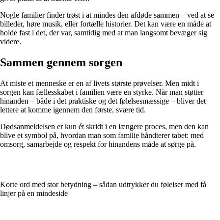
Nogle familier finder trøst i at mindes den afdøde sammen – ved at se
billeder, høre musik, eller fortælle historier. Det kan være en måde at
holde fast i det, der var, samtidig med at man langsomt bevæger sig
videre.
Sammen gennem sorgen
At miste et menneske er en af livets største prøvelser. Men midt i
sorgen kan fællesskabet i familien være en styrke. Når man støtter
hinanden – både i det praktiske og det følelsesmæssige – bliver det
lettere at komme igennem den første, svære tid.
Dødsanmeldelsen er kun ét skridt i en længere proces, men den kan
blive et symbol på, hvordan man som familie håndterer tabet: med
omsorg, samarbejde og respekt for hinandens måde at sørge på.
Korte ord med stor betydning – sådan udtrykker du følelser med få
linjer på en mindeside