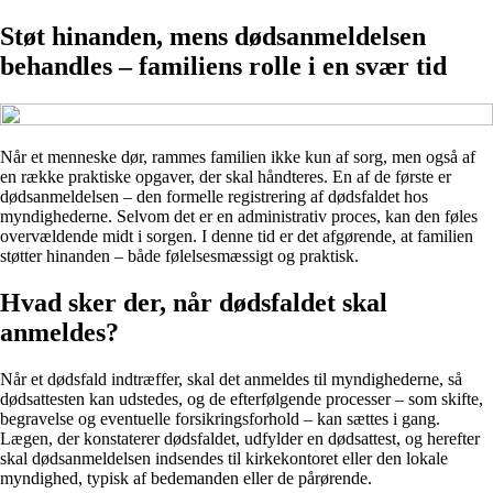
Støt hinanden, mens dødsanmeldelsen
behandles – familiens rolle i en svær tid
Når et menneske dør, rammes familien ikke kun af sorg, men også af
en række praktiske opgaver, der skal håndteres. En af de første er
dødsanmeldelsen – den formelle registrering af dødsfaldet hos
myndighederne. Selvom det er en administrativ proces, kan den føles
overvældende midt i sorgen. I denne tid er det afgørende, at familien
støtter hinanden – både følelsesmæssigt og praktisk.
Hvad sker der, når dødsfaldet skal
anmeldes?
Når et dødsfald indtræffer, skal det anmeldes til myndighederne, så
dødsattesten kan udstedes, og de efterfølgende processer – som skifte,
begravelse og eventuelle forsikringsforhold – kan sættes i gang.
Lægen, der konstaterer dødsfaldet, udfylder en dødsattest, og herefter
skal dødsanmeldelsen indsendes til kirkekontoret eller den lokale
myndighed, typisk af bedemanden eller de pårørende.