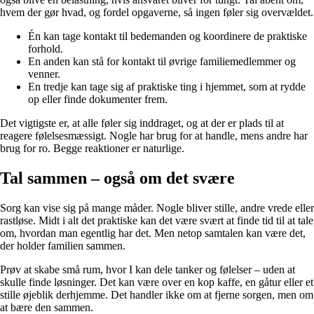
hvem der gør hvad, og fordel opgaverne, så ingen føler sig overvældet.
Én kan tage kontakt til bedemanden og koordinere de praktiske
forhold.
En anden kan stå for kontakt til øvrige familiemedlemmer og
venner.
En tredje kan tage sig af praktiske ting i hjemmet, som at rydde
op eller finde dokumenter frem.
Det vigtigste er, at alle føler sig inddraget, og at der er plads til at
reagere følelsesmæssigt. Nogle har brug for at handle, mens andre har
brug for ro. Begge reaktioner er naturlige.
Tal sammen – også om det svære
Sorg kan vise sig på mange måder. Nogle bliver stille, andre vrede eller
rastløse. Midt i alt det praktiske kan det være svært at finde tid til at tale
om, hvordan man egentlig har det. Men netop samtalen kan være det,
der holder familien sammen.
Prøv at skabe små rum, hvor I kan dele tanker og følelser – uden at
skulle finde løsninger. Det kan være over en kop kaffe, en gåtur eller et
stille øjeblik derhjemme. Det handler ikke om at fjerne sorgen, men om
at bære den sammen.