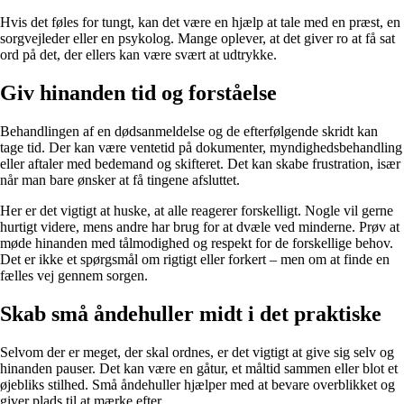
Hvis det føles for tungt, kan det være en hjælp at tale med en præst, en
sorgvejleder eller en psykolog. Mange oplever, at det giver ro at få sat
ord på det, der ellers kan være svært at udtrykke.
Giv hinanden tid og forståelse
Behandlingen af en dødsanmeldelse og de efterfølgende skridt kan
tage tid. Der kan være ventetid på dokumenter, myndighedsbehandling
eller aftaler med bedemand og skifteret. Det kan skabe frustration, især
når man bare ønsker at få tingene afsluttet.
Her er det vigtigt at huske, at alle reagerer forskelligt. Nogle vil gerne
hurtigt videre, mens andre har brug for at dvæle ved minderne. Prøv at
møde hinanden med tålmodighed og respekt for de forskellige behov.
Det er ikke et spørgsmål om rigtigt eller forkert – men om at finde en
fælles vej gennem sorgen.
Skab små åndehuller midt i det praktiske
Selvom der er meget, der skal ordnes, er det vigtigt at give sig selv og
hinanden pauser. Det kan være en gåtur, et måltid sammen eller blot et
øjebliks stilhed. Små åndehuller hjælper med at bevare overblikket og
giver plads til at mærke efter.