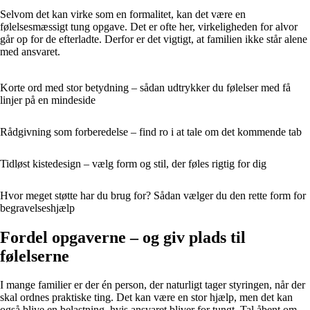
Selvom det kan virke som en formalitet, kan det være en
følelsesmæssigt tung opgave. Det er ofte her, virkeligheden for alvor
går op for de efterladte. Derfor er det vigtigt, at familien ikke står alene
med ansvaret.
Korte ord med stor betydning – sådan udtrykker du følelser med få
linjer på en mindeside
Rådgivning som forberedelse – find ro i at tale om det kommende tab
Tidløst kistedesign – vælg form og stil, der føles rigtig for dig
Hvor meget støtte har du brug for? Sådan vælger du den rette form for
begravelseshjælp
Fordel opgaverne – og giv plads til
følelserne
I mange familier er der én person, der naturligt tager styringen, når der
skal ordnes praktiske ting. Det kan være en stor hjælp, men det kan
også blive en belastning, hvis ansvaret bliver for tungt. Tal åbent om,